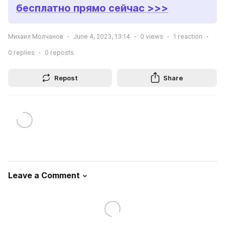
бесплатно прямо сейчас >>>
Михаил Молчанов
June 4, 2023, 13:14
0
views
1
reaction
0
replies
0
reposts
Repost
Share
Leave a Comment